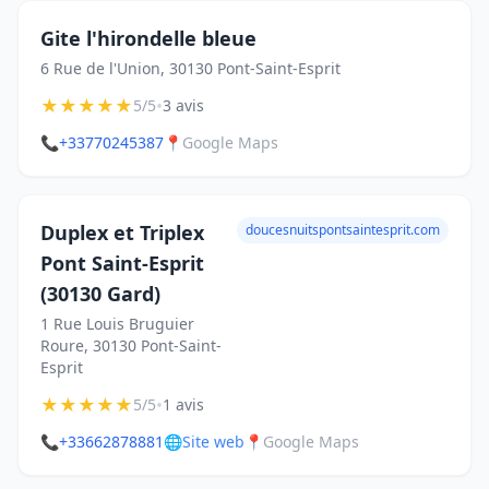
Gite l'hirondelle bleue
6 Rue de l'Union, 30130 Pont-Saint-Esprit
★
★
★
★
★
•
5/5
3 avis
📞
+33770245387
📍
Google Maps
Duplex et Triplex
doucesnuitspontsaintesprit.com
Pont Saint-Esprit
(30130 Gard)
1 Rue Louis Bruguier
Roure, 30130 Pont-Saint-
Esprit
★
★
★
★
★
•
5/5
1 avis
📞
+33662878881
🌐
Site web
📍
Google Maps