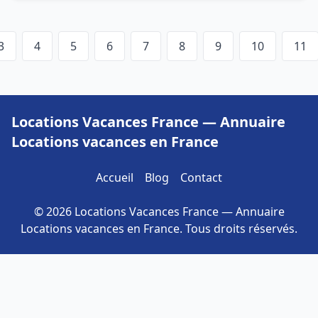
3
4
5
6
7
8
9
10
11
Locations Vacances France — Annuaire
Locations vacances en France
Accueil
Blog
Contact
© 2026 Locations Vacances France — Annuaire
Locations vacances en France. Tous droits réservés.