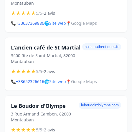
Montauban
★
★
★
★
★
•
5/5
2 avis
📞
+33637369886
🌐
Site web
📍
Google Maps
L'ancien café de St Martial
nuits-authentiques.fr
3400 Rte de Saint-Martial, 82000
Montauban
★
★
★
★
★
•
5/5
2 avis
📞
+33652326616
🌐
Site web
📍
Google Maps
Le Boudoir d'Olympe
leboudoirdolympe.com
3 Rue Armand Cambon, 82000
Montauban
★
★
★
★
★
•
5/5
2 avis