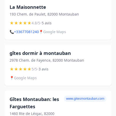
La Maisonnette
193 Chem. de Paulet, 82000 Montauban
★
★
★
★
★
•
4.8/5
5 avis
📞
+33677081240
📍
Google Maps
gîtes dormir à montauban
2978 Chem. de Fayence, 82000 Montauban
★
★
★
★
★
•
5/5
3 avis
📍
Google Maps
Gîtes Montauban: les
www.gitesmontauban.com
Farguettes
1460 Rte de Léojac, 82000