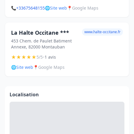
📞
+33675648155
🌐
Site web
📍
Google Maps
La Halte Occitane ***
www.halte-occitane.fr
453 Chem. de Paulet Batiment
Annexe, 82000 Montauban
★
★
★
★
★
•
5/5
1 avis
🌐
Site web
📍
Google Maps
Localisation