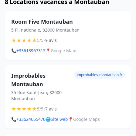
8 Locations vacances à Montauban
Room Five Montauban
5 Pl. nationale, 82000 Montauban
★
★
★
★
★
•
5/5
9 avis
📞
+33613967315
📍
Google Maps
Improbables
improbables-montauban.fr
Montauban
35 Rue Saint-Jean, 82000
Montauban
★
★
★
★
★
•
5/5
7 avis
📞
+33624655470
🌐
Site web
📍
Google Maps