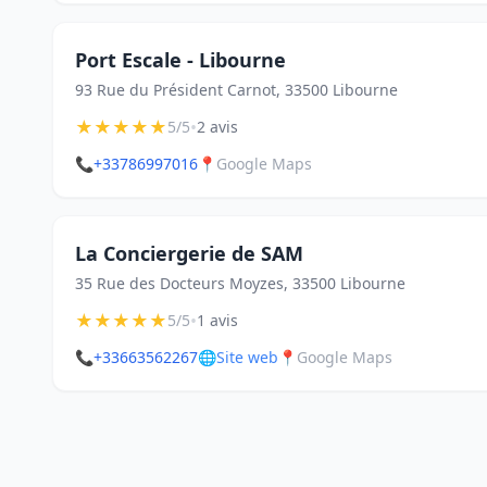
Port Escale - Libourne
93 Rue du Président Carnot, 33500 Libourne
★
★
★
★
★
•
5/5
2 avis
📞
+33786997016
📍
Google Maps
La Conciergerie de SAM
35 Rue des Docteurs Moyzes, 33500 Libourne
★
★
★
★
★
•
5/5
1 avis
📞
+33663562267
🌐
Site web
📍
Google Maps