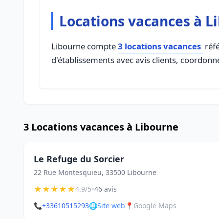
Locations vacances à L
Libourne compte
3 locations vacances
réfé
d'établissements avec avis clients, coordonné
3 Locations vacances à Libourne
Le Refuge du Sorcier
22 Rue Montesquieu, 33500 Libourne
★
★
★
★
★
•
4.9/5
46 avis
📞
+33610515293
🌐
Site web
📍
Google Maps