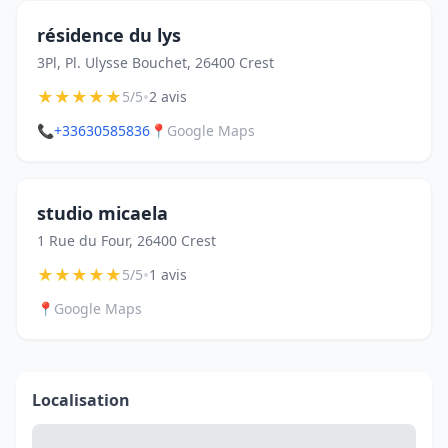
résidence du lys
3Pl, Pl. Ulysse Bouchet, 26400 Crest
★
★
★
★
★
•
5/5
2 avis
📞
+33630585836
📍
Google Maps
studio micaela
1 Rue du Four, 26400 Crest
★
★
★
★
★
•
5/5
1 avis
📍
Google Maps
Localisation