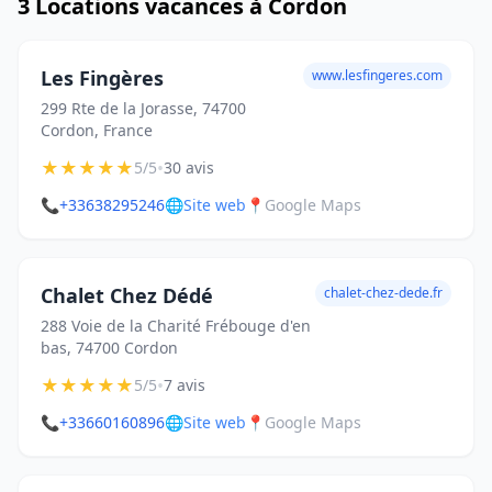
3 Locations vacances à Cordon
Les Fingères
www.lesfingeres.com
299 Rte de la Jorasse, 74700
Cordon, France
★
★
★
★
★
•
5/5
30 avis
📞
+33638295246
🌐
Site web
📍
Google Maps
Chalet Chez Dédé
chalet-chez-dede.fr
288 Voie de la Charité Frébouge d'en
bas, 74700 Cordon
★
★
★
★
★
•
5/5
7 avis
📞
+33660160896
🌐
Site web
📍
Google Maps