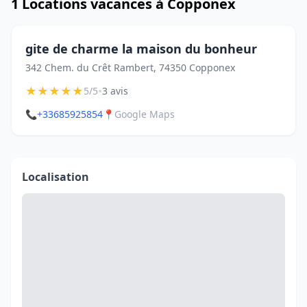
1 Locations vacances à Copponex
gite de charme la maison du bonheur
342 Chem. du Crêt Rambert, 74350 Copponex
★
★
★
★
★
•
5/5
3 avis
📞
+33685925854
📍
Google Maps
Localisation