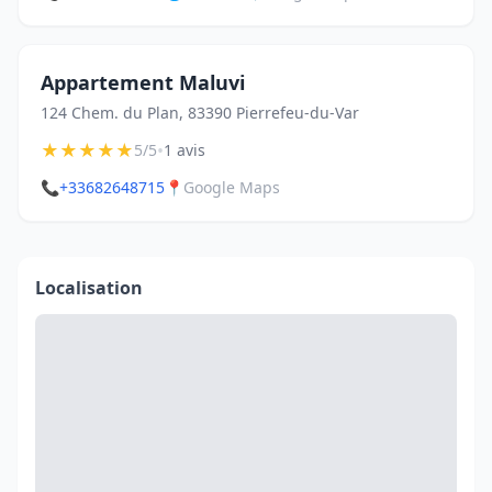
Appartement Maluvi
124 Chem. du Plan, 83390 Pierrefeu-du-Var
★
★
★
★
★
•
5/5
1 avis
📞
+33682648715
📍
Google Maps
Localisation