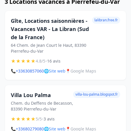
3 Locations vacances à Pierrefeu-du-Var
Gîte, Locations saisonnières -
lalibran.free.fr
Vacances VAR - La Libran (Sud
de la France)
64 Chem. de Jean Court le Haut, 83390
Pierrefeu-du-Var
★
★
★
★
★
•
4.8/5
16 avis
📞
+33630857060
🌐
Site web
📍
Google Maps
Villa Lou Palma
villa-lou-palma.blogspot.fr
Chem. du Deffens de Becasson,
83390 Pierrefeu-du-Var
★
★
★
★
★
•
5/5
3 avis
📞
+33680279080
🌐
Site web
📍
Google Maps