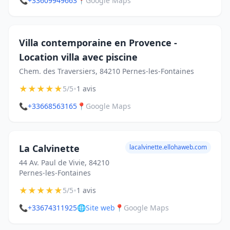
📞
+33609949663
📍
Google Maps
Villa contemporaine en Provence -
Location villa avec piscine
Chem. des Traversiers, 84210 Pernes-les-Fontaines
★
★
★
★
★
•
5/5
1 avis
📞
+33668563165
📍
Google Maps
La Calvinette
lacalvinette.ellohaweb.com
44 Av. Paul de Vivie, 84210
Pernes-les-Fontaines
★
★
★
★
★
•
5/5
1 avis
📞
+33674311925
🌐
Site web
📍
Google Maps