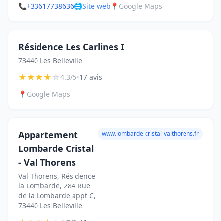
📞
+33617738636
🌐
Site web
📍
Google Maps
Résidence Les Carlines I
73440 Les Belleville
★
★
★
★
☆
•
4.3/5
17 avis
📍
Google Maps
Appartement
www.lombarde-cristal-valthorens.fr
Lombarde Cristal
- Val Thorens
Val Thorens, Résidence
la Lombarde, 284 Rue
de la Lombarde appt C,
73440 Les Belleville