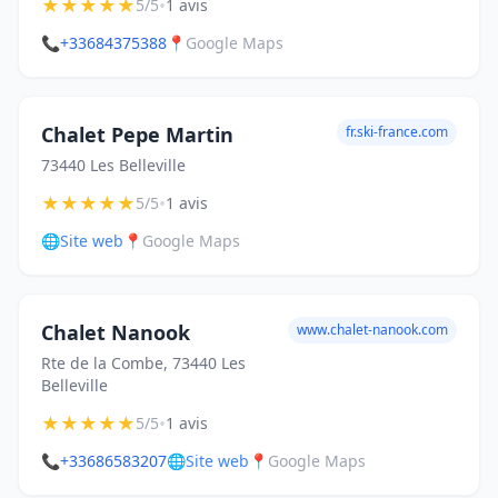
★
★
★
★
★
•
5/5
1 avis
📞
+33684375388
📍
Google Maps
Chalet Pepe Martin
fr.ski-france.com
73440 Les Belleville
★
★
★
★
★
•
5/5
1 avis
🌐
Site web
📍
Google Maps
Chalet Nanook
www.chalet-nanook.com
Rte de la Combe, 73440 Les
Belleville
★
★
★
★
★
•
5/5
1 avis
📞
+33686583207
🌐
Site web
📍
Google Maps