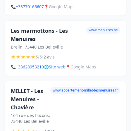
📞
+33770166607
📍
Google Maps
Les marmottons - Les
www.menuires.be
Menuires
Brelin, 73440 Les Belleville
★
★
★
★
★
•
5/5
2 avis
📞
+33628953210
🌐
Site web
📍
Google Maps
MILLET - Les
www.appartement-millet-lesmenuires.fr
Menuires -
Chavière
164 rue des flocons,
73440 Les Belleville