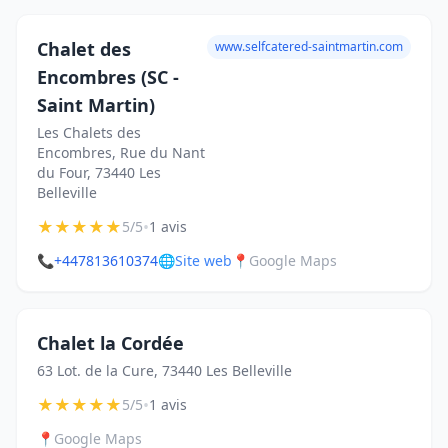
Chalet des
www.selfcatered-saintmartin.com
Encombres (SC -
Saint Martin)
Les Chalets des
Encombres, Rue du Nant
du Four, 73440 Les
Belleville
★
★
★
★
★
•
5/5
1 avis
📞
+447813610374
🌐
Site web
📍
Google Maps
Chalet la Cordée
63 Lot. de la Cure, 73440 Les Belleville
★
★
★
★
★
•
5/5
1 avis
📍
Google Maps