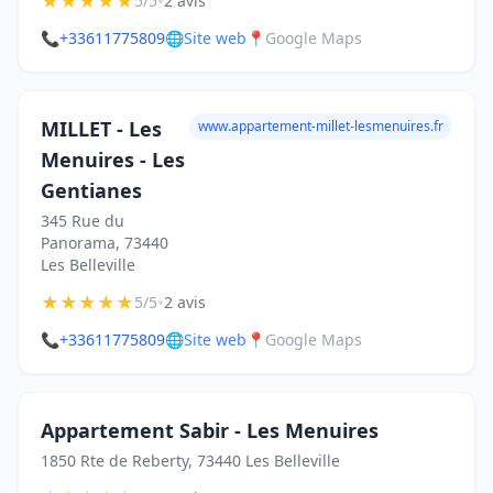
★
★
★
★
★
•
5/5
2 avis
📞
+33611775809
🌐
Site web
📍
Google Maps
MILLET - Les
www.appartement-millet-lesmenuires.fr
Menuires - Les
Gentianes
345 Rue du
Panorama, 73440
Les Belleville
★
★
★
★
★
•
5/5
2 avis
📞
+33611775809
🌐
Site web
📍
Google Maps
Appartement Sabir - Les Menuires
1850 Rte de Reberty, 73440 Les Belleville