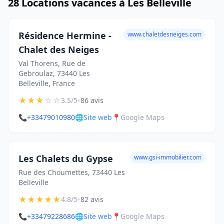
28 Locations vacances à Les Belleville
Résidence Hermine -
www.chaletdesneiges.com
Chalet des Neiges
Val Thorens, Rue de
Gebroulaz, 73440 Les
Belleville, France
★
★
★
☆
☆
•
3.5/5
86 avis
📞
+33479010980
🌐
Site web
📍
Google Maps
Les Chalets du Gypse
www.gsi-immobilier.com
Rue des Choumettes, 73440 Les
Belleville
★
★
★
★
★
•
4.8/5
82 avis
📞
+33479228686
🌐
Site web
📍
Google Maps