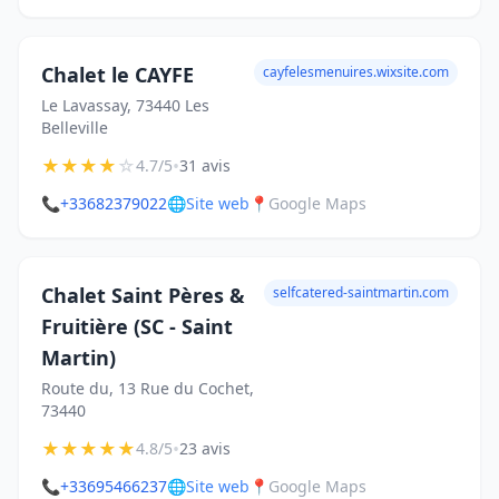
Chalet le CAYFE
cayfelesmenuires.wixsite.com
Le Lavassay, 73440 Les
Belleville
★
★
★
★
☆
•
4.7/5
31 avis
📞
+33682379022
🌐
Site web
📍
Google Maps
Chalet Saint Pères &
selfcatered-saintmartin.com
Fruitière (SC - Saint
Martin)
Route du, 13 Rue du Cochet,
73440
★
★
★
★
★
•
4.8/5
23 avis
📞
+33695466237
🌐
Site web
📍
Google Maps