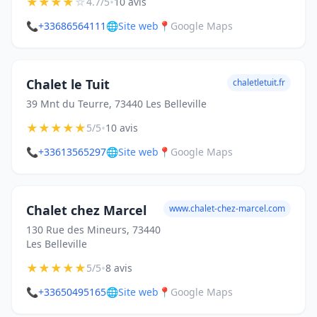
★
★
★
★
☆
•
4.7/5
10 avis
📞
+33686564111
🌐
Site web
📍
Google Maps
Chalet le Tuit
chaletletuit.fr
39 Mnt du Teurre, 73440 Les Belleville
★
★
★
★
★
•
5/5
10 avis
📞
+33613565297
🌐
Site web
📍
Google Maps
Chalet chez Marcel
www.chalet-chez-marcel.com
130 Rue des Mineurs, 73440
Les Belleville
★
★
★
★
★
•
5/5
8 avis
📞
+33650495165
🌐
Site web
📍
Google Maps