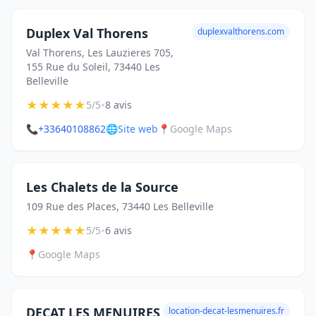
Duplex Val Thorens
duplexvalthorens.com
Val Thorens, Les Lauzieres 705,
155 Rue du Soleil, 73440 Les
Belleville
★
★
★
★
★
•
5/5
8 avis
📞
+33640108862
🌐
Site web
📍
Google Maps
Les Chalets de la Source
109 Rue des Places, 73440 Les Belleville
★
★
★
★
★
•
5/5
6 avis
📍
Google Maps
DECAT LES MENUIRES
location-decat-lesmenuires.fr