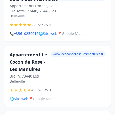
Appartements Dorons, La
Croisette, 73440, 73440 Les
Belleville
★
★
★
★
★
•
4.8/5
6 avis
📞
+33610230016
🌐
Site web
📍
Google Maps
Appartement Le
www.lecoconderose-lesmenuires.fr
Cocon de Rose -
Les Menuires
Brelin, 73440 Les
Belleville
★
★
★
★
★
•
4.8/5
5 avis
🌐
Site web
📍
Google Maps