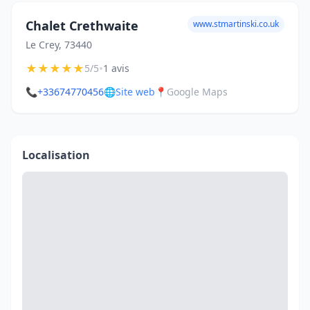
Chalet Crethwaite
www.stmartinski.co.uk
Le Crey, 73440
★
★
★
★
★
•
5/5
1 avis
📞
+33674770456
🌐
Site web
📍
Google Maps
Localisation