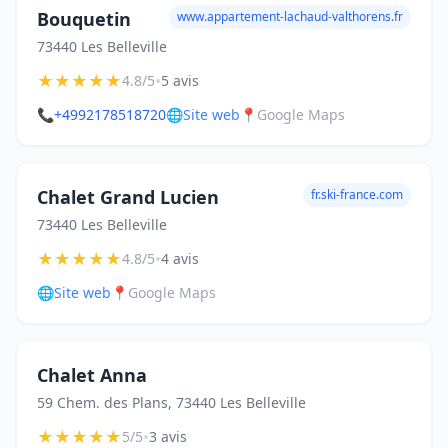
Bouquetin
www.appartement-lachaud-valthorens.fr
73440 Les Belleville
★
★
★
★
★
•
4.8/5
5 avis
📞
+4992178518720
🌐
Site web
📍
Google Maps
Chalet Grand Lucien
fr.ski-france.com
73440 Les Belleville
★
★
★
★
★
•
4.8/5
4 avis
🌐
Site web
📍
Google Maps
Chalet Anna
59 Chem. des Plans, 73440 Les Belleville
★
★
★
★
★
•
5/5
3 avis