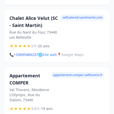
Chalet Alice Velut (SC
selfcatered-saintmartin.com
- Saint Martin)
Rue du Nant du Four, 73440
Les Belleville
★
★
★
★
★
•
5/5
20 avis
📞
+33695466237
🌐
Site web
📍
Google Maps
Appartement
appartement-comper-valthorens.fr
COMPER
Val Thorens, Résidence
L'Olympic, Rue du
Slalom, 73440
★
★
★
★
★
•
4.8/5
19 avis