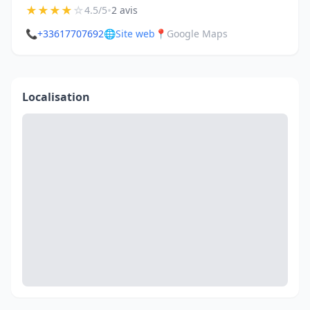
★
★
★
★
☆
•
4.5/5
2 avis
📞
+33617707692
🌐
Site web
📍
Google Maps
Localisation