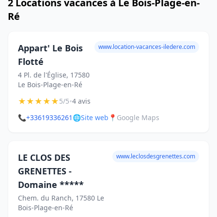
2 Locations vacances à Le Bois-Plage-en-
Ré
Appart' Le Bois
www.location-vacances-iledere.com
Flotté
4 Pl. de l'Église, 17580
Le Bois-Plage-en-Ré
★
★
★
★
★
•
5/5
4 avis
📞
+33619336261
🌐
Site web
📍
Google Maps
LE CLOS DES
www.leclosdesgrenettes.com
GRENETTES -
Domaine *****
Chem. du Ranch, 17580 Le
Bois-Plage-en-Ré