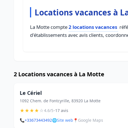
Locations vacances à L
La Motte compte
2 locations vacances
réfé
d'établissements avec avis clients, coordonné
2 Locations vacances à La Motte
Le Cériel
1092 Chem. de Fontcyrille, 83920 La Motte
★
★
★
★
☆
•
4.6/5
17 avis
📞
+33673443492
🌐
Site web
📍
Google Maps