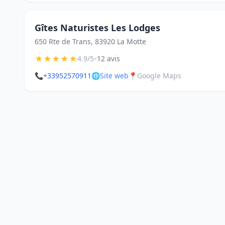
Gîtes Naturistes Les Lodges
650 Rte de Trans, 83920 La Motte
★
★
★
★
★
•
4.9/5
12 avis
📞
+33952570911
🌐
Site web
📍
Google Maps