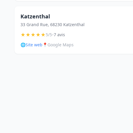
Katzenthal
33 Grand Rue, 68230 Katzenthal
★
★
★
★
★
•
5/5
7 avis
🌐
Site web
📍
Google Maps