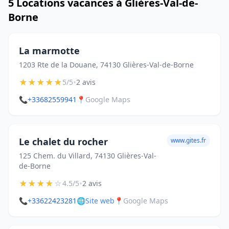
5 Locations vacances à Glières-Val-de-
Borne
La marmotte
1203 Rte de la Douane, 74130 Glières-Val-de-Borne
★
★
★
★
★
•
5/5
2 avis
📞
+33682559941
📍
Google Maps
Le chalet du rocher
www.gites.fr
125 Chem. du Villard, 74130 Glières-Val-
de-Borne
★
★
★
★
☆
•
4.5/5
2 avis
📞
+33622423281
🌐
Site web
📍
Google Maps