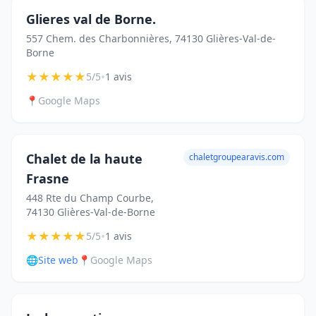
Glieres val de Borne.
557 Chem. des Charbonnières, 74130 Glières-Val-de-
Borne
★
★
★
★
★
•
5/5
1 avis
📍
Google Maps
Chalet de la haute
chaletgroupearavis.com
Frasne
448 Rte du Champ Courbe,
74130 Glières-Val-de-Borne
★
★
★
★
★
•
5/5
1 avis
🌐
Site web
📍
Google Maps