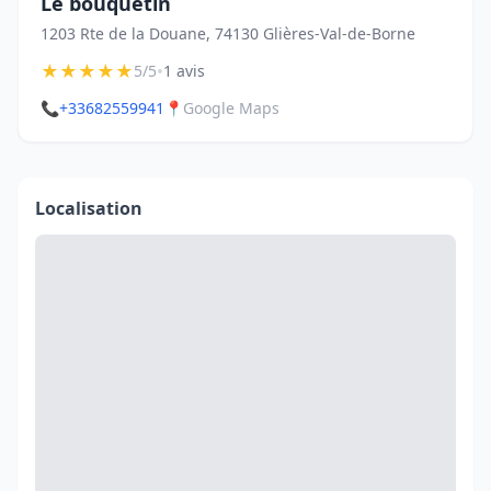
Le bouquetin
1203 Rte de la Douane, 74130 Glières-Val-de-Borne
★
★
★
★
★
•
5/5
1 avis
📞
+33682559941
📍
Google Maps
Localisation