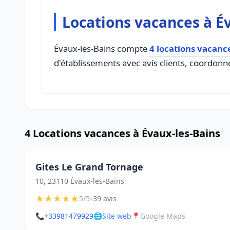
Locations vacances à É
Évaux-les-Bains compte
4 locations vacanc
d'établissements avec avis clients, coordonné
4 Locations vacances à Évaux-les-Bains
Gites Le Grand Tornage
10, 23110 Évaux-les-Bains
★
★
★
★
★
•
5/5
39 avis
📞
+33981479929
🌐
Site web
📍
Google Maps