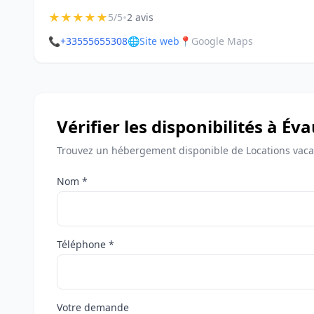
★
★
★
★
★
•
5/5
2 avis
📞
+33555655308
🌐
Site web
📍
Google Maps
Vérifier les disponibilités à Év
Trouvez un hébergement disponible de Locations vacan
Nom *
Téléphone *
Votre demande