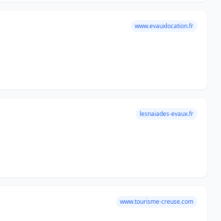
www.evauxlocation.fr
lesnaiades-evaux.fr
www.tourisme-creuse.com