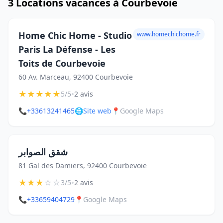
3 Locations vacances à Courbevoie
Home Chic Home - Studio
www.homechichome.fr
Paris La Défense - Les
Toits de Courbevoie
60 Av. Marceau, 92400 Courbevoie
★
★
★
★
★
•
5/5
2 avis
📞
+33613241465
🌐
Site web
📍
Google Maps
شقق الصوابر
81 Gal des Damiers, 92400 Courbevoie
★
★
★
☆
☆
•
3/5
2 avis
📞
+33659404729
📍
Google Maps