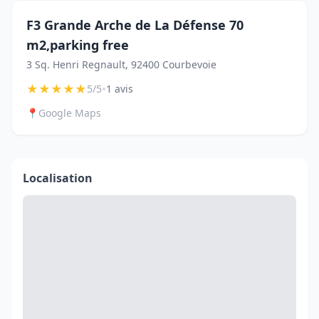
F3 Grande Arche de La Défense 70
m2,parking free
3 Sq. Henri Regnault, 92400 Courbevoie
★
★
★
★
★
•
5/5
1 avis
📍
Google Maps
Localisation