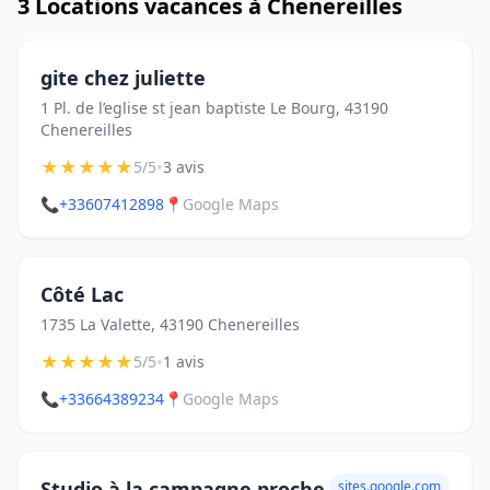
3 Locations vacances à Chenereilles
gite chez juliette
1 Pl. de l’eglise st jean baptiste Le Bourg, 43190
Chenereilles
★
★
★
★
★
•
5/5
3 avis
📞
+33607412898
📍
Google Maps
Côté Lac
1735 La Valette, 43190 Chenereilles
★
★
★
★
★
•
5/5
1 avis
📞
+33664389234
📍
Google Maps
Studio à la campagne proche
sites.google.com