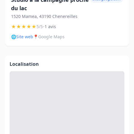
du lac
1520 Mamea, 43190 Chenereilles
★
★
★
★
★
•
5/5
1 avis
🌐
Site web
📍
Google Maps
Localisation