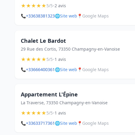
★
★
★
★
★
•
5/5
2 avis
📞
+33638381323
🌐
Site web
📍
Google Maps
Chalet Le Bardot
29 Rue des Cortis, 73350 Champagny-en-Vanoise
★
★
★
★
★
•
5/5
1 avis
📞
+33666400361
🌐
Site web
📍
Google Maps
Appartement L'Épine
La Traverse, 73350 Champagny-en-Vanoise
★
★
★
★
★
•
5/5
1 avis
📞
+33633717361
🌐
Site web
📍
Google Maps