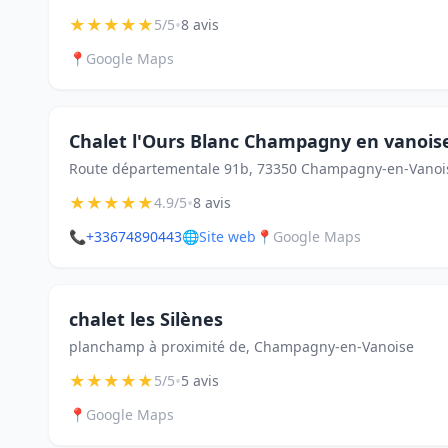
★
★
★
★
★
•
5/5
8 avis
📍
Google Maps
Chalet l'Ours Blanc Champagny en vanois
Route départementale 91b, 73350 Champagny-en-Vanoi
★
★
★
★
★
•
4.9/5
8 avis
📞
+33674890443
🌐
Site web
📍
Google Maps
chalet les Silènes
planchamp à proximité de, Champagny-en-Vanoise
★
★
★
★
★
•
5/5
5 avis
📍
Google Maps