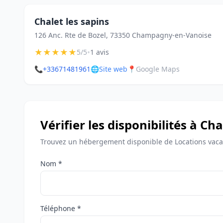
Chalet les sapins
126 Anc. Rte de Bozel, 73350 Champagny-en-Vanoise
★
★
★
★
★
•
5/5
1 avis
📞
+33671481961
🌐
Site web
📍
Google Maps
Vérifier les disponibilités à 
Trouvez un hébergement disponible de Locations vac
Nom *
Téléphone *