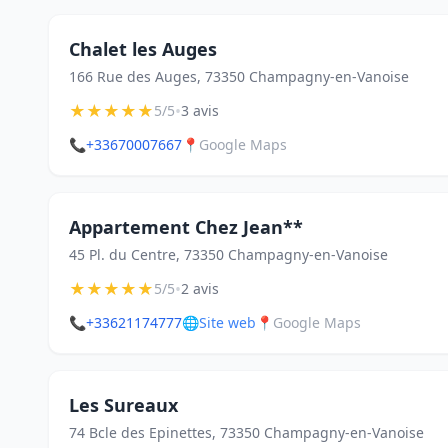
Chalet les Auges
166 Rue des Auges, 73350 Champagny-en-Vanoise
★
★
★
★
★
•
5/5
3 avis
📞
+33670007667
📍
Google Maps
Appartement Chez Jean**
45 Pl. du Centre, 73350 Champagny-en-Vanoise
★
★
★
★
★
•
5/5
2 avis
📞
+33621174777
🌐
Site web
📍
Google Maps
Les Sureaux
74 Bcle des Epinettes, 73350 Champagny-en-Vanoise