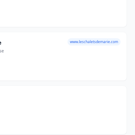
e
www.leschaletsdemarie.com
se