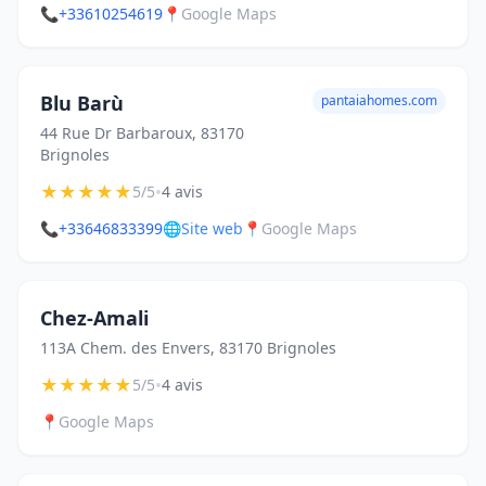
📞
+33610254619
📍
Google Maps
Blu Barù
pantaiahomes.com
44 Rue Dr Barbaroux, 83170
Brignoles
★
★
★
★
★
•
5/5
4 avis
📞
+33646833399
🌐
Site web
📍
Google Maps
Chez-Amali
113A Chem. des Envers, 83170 Brignoles
★
★
★
★
★
•
5/5
4 avis
📍
Google Maps