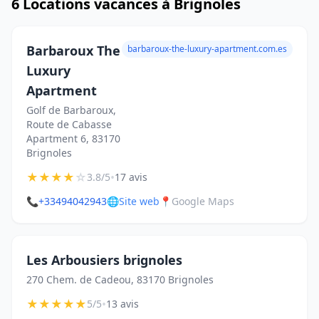
6 Locations vacances à Brignoles
Barbaroux The
barbaroux-the-luxury-apartment.com.es
Luxury
Apartment
Golf de Barbaroux,
Route de Cabasse
Apartment 6, 83170
Brignoles
★
★
★
★
☆
•
3.8/5
17 avis
📞
+33494042943
🌐
Site web
📍
Google Maps
Les Arbousiers brignoles
270 Chem. de Cadeou, 83170 Brignoles
★
★
★
★
★
•
5/5
13 avis