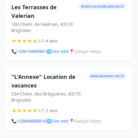
Les Terrasses de
lesterrassesdevalerian.fr
Valerian
100 Chem. de Valérian, 83170
Brignoles
★
★
★
★
★
•
5/5
4 avis
📞
+33619466961
🌐
Site web
📍
Google Maps
"L'Annexe" Location de
www.lannexe-zen.fr
vacances
534 Chem. des Bréguières, 83170
Brignoles
★
★
★
★
★
•
5/5
2 avis
📞
+33664898816
🌐
Site web
📍
Google Maps