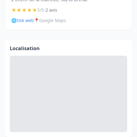
★
★
★
★
★
•
5/5
2 avis
🌐
Site web
📍
Google Maps
Localisation