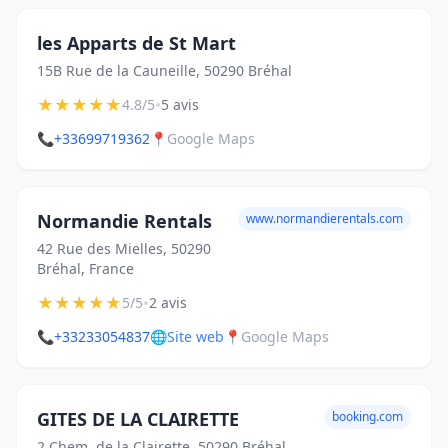
les Apparts de St Mart
15B Rue de la Cauneille, 50290 Bréhal
★
★
★
★
★
•
4.8/5
5 avis
📞
+33699719362
📍
Google Maps
Normandie Rentals
www.normandierentals.com
42 Rue des Mielles, 50290
Bréhal, France
★
★
★
★
★
•
5/5
2 avis
📞
+33233054837
🌐
Site web
📍
Google Maps
GITES DE LA CLAIRETTE
booking.com
2 Chem. de la Clairette, 50290 Bréhal