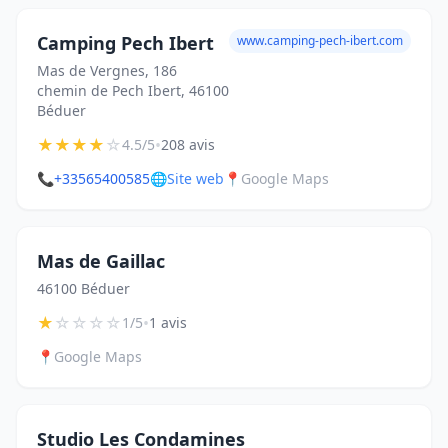
Camping Pech Ibert
www.camping-pech-ibert.com
Mas de Vergnes, 186
chemin de Pech Ibert, 46100
Béduer
★
★
★
★
☆
•
4.5/5
208 avis
📞
+33565400585
🌐
Site web
📍
Google Maps
Mas de Gaillac
46100 Béduer
★
☆
☆
☆
☆
•
1/5
1 avis
📍
Google Maps
Studio Les Condamines