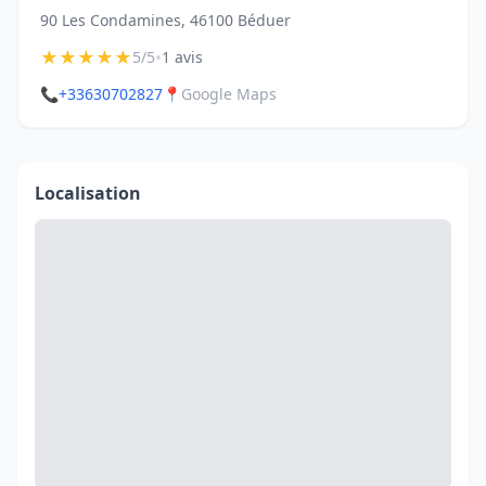
90 Les Condamines, 46100 Béduer
★
★
★
★
★
•
5/5
1 avis
📞
+33630702827
📍
Google Maps
Localisation