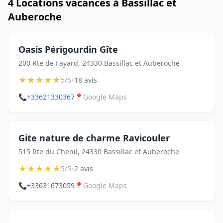
4 Locations vacances à Bassillac et
Auberoche
Oasis Périgourdin Gîte
200 Rte de Fayard, 24330 Bassillac et Auberoche
★
★
★
★
★
•
5/5
18 avis
📞
+33621330367
📍
Google Maps
Gite nature de charme Ravicouler
515 Rte du Chenil, 24330 Bassillac et Auberoche
★
★
★
★
★
•
5/5
2 avis
📞
+33631673059
📍
Google Maps