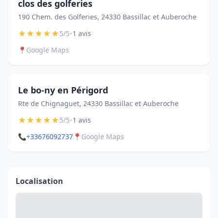
clos des golferies
190 Chem. des Golferies, 24330 Bassillac et Auberoche
★
★
★
★
★
•
5/5
1 avis
📍
Google Maps
Le bo-ny en Périgord
Rte de Chignaguet, 24330 Bassillac et Auberoche
★
★
★
★
★
•
5/5
1 avis
📞
+33676092737
📍
Google Maps
Localisation